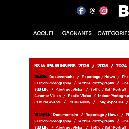
ACCUEIL
GAGNANTS
CATÉGORIE
B&W IPA WINNERS
2026
/
2025
/
2024
SÉRIE
Documentaire
/
Reportage / News
/
Pho
Fashion Photography
/
Mobile Photography
/
Fine
Still Life
/
Abstract Vision
/
Selfie / Self-Portrait
Summer Vision
/
Poetic Vision
/
Indoor Photograp
Cultural events
/
Visual essay
/
Long exposure
/
SIMPLE
Documentaire
/
Reportage / News
/
P
Fashion Photography
/
Mobile Photography
/
Fine
Still Life
/
Abstract Vision
/
Selfie / Self-Portrait