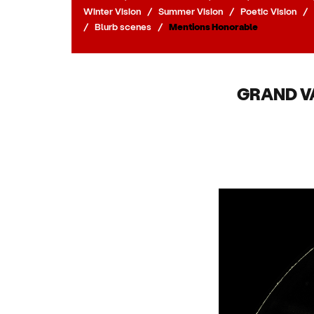
Winter Vision
/
Summer Vision
/
Poetic Vision
/
/
Blurb scenes
/
Mentions Honorable
GRAND V