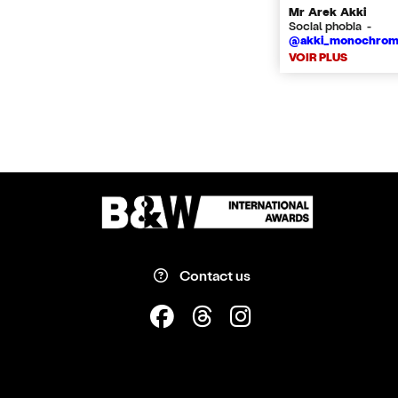
Mr Arek Akki
Social phobia -
@akki_monochro
VOIR PLUS
Contact us