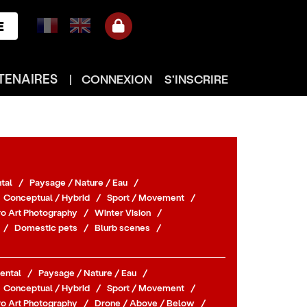
E
TENAIRES
|
CONNEXION
S'INSCRIRE
tal
/
Paysage / Nature / Eau
/
Conceptual / Hybrid
/
Sport / Movement
/
o Art Photography
/
Winter Vision
/
/
Domestic pets
/
Blurb scenes
/
ental
/
Paysage / Nature / Eau
/
Conceptual / Hybrid
/
Sport / Movement
/
o Art Photography
/
Drone / Above / Below
/