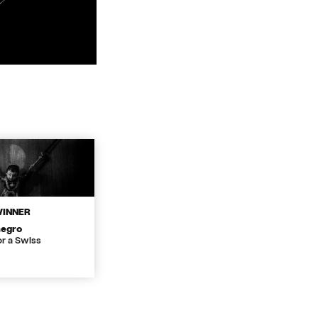
WINNER
negro
or a Swiss