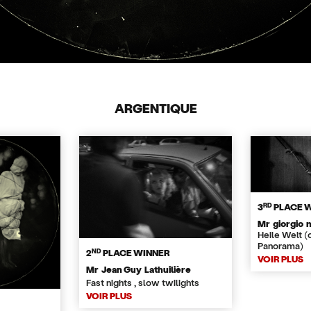
ARGENTIQUE
RD
3
PLACE 
Mr giorgio 
Heile Welt (
Panorama)
ND
2
PLACE WINNER
VOIR PLUS
Mr Jean Guy Lathuilière
Fast nights , slow twilights
VOIR PLUS