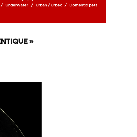
/
Underwater
/
Urban / Urbex
/
Domestic pets
NTIQUE »