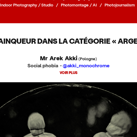
Indoor Photography / Studio
/
Photomontage / AI
/
Photojournalism
AINQUEUR DANS LA CATÉGORIE « ARGE
Mr Arek Akki
(Pologne)
Social phobia -
@akki_monochrome
VOIR PLUS