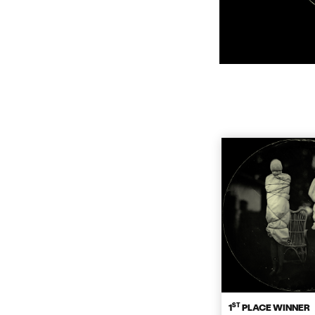
ST
1
PLACE WINNER