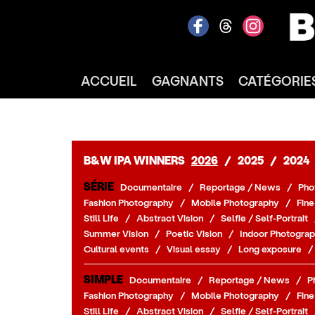
ACCUEIL
GAGNANTS
CATÉGORIE
B&W IPA WINNERS
2026
/
2025
/
2024
SÉRIE
Documentaire
/
Reportage / News
/
Pho
Fashion Photography
/
Mobile Photography
/
Fine
Still Life
/
Abstract Vision
/
Selfie / Self-Portrait
Summer Vision
/
Poetic Vision
/
Indoor Photograp
Cultural events
/
Visual essay
/
Long exposure
/
SIMPLE
Documentaire
/
Reportage / News
/
P
Fashion Photography
/
Mobile Photography
/
Fine
Still Life
/
Abstract Vision
/
Selfie / Self-Portrait