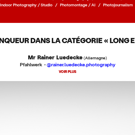
Indoor Photography / Studio
/
Photomontage / AI
/
Photojournalism
NQUEUR DANS LA CATÉGORIE « LONG 
Mr Rainer Luedecke
(Allemagne)
Pfahlwerk -
@rainer.luedecke.photography
VOIR PLUS