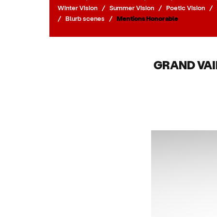
Winter Vision
/
Summer Vision
/
Poetic Vision
/
/
Blurb scenes
/
Mentions Honorable
GRAND VAI