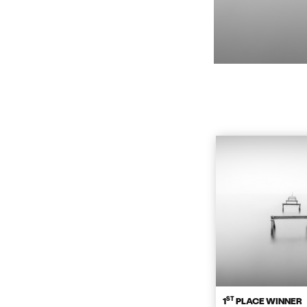
ST
1
PLACE WINNER