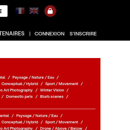
E
TENAIRES
|
CONNEXION
S'INSCRIRE
tal
/
Paysage / Nature / Eau
/
Conceptual / Hybrid
/
Sport / Movement
/
o Art Photography
/
Winter Vision
/
/
Domestic pets
/
Blurb scenes
/
ental
/
Paysage / Nature / Eau
/
Conceptual / Hybrid
/
Sport / Movement
/
o Art Photography
/
Drone / Above / Below
/