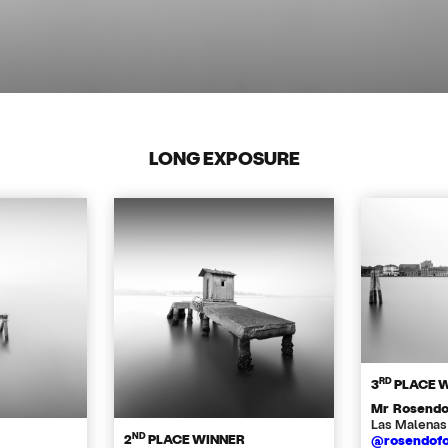
LONG EXPOSURE
RD
3
PLACE 
Mr Rosendo
Las Malenas
ND
2
PLACE WINNER
@rosendofo