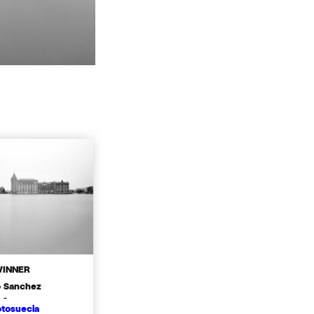
WINNER
 Sanchez
 -
tosuecia