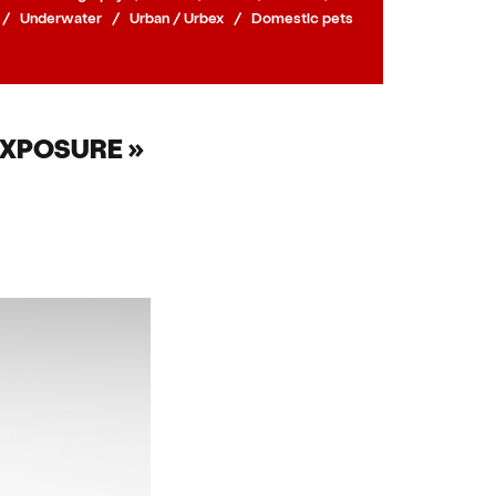
/
Underwater
/
Urban / Urbex
/
Domestic pets
EXPOSURE »