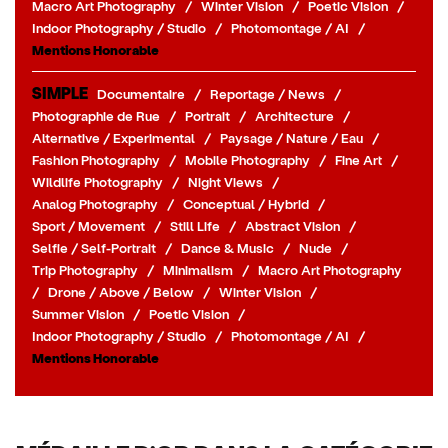
Macro Art Photography
/
Winter Vision
/
Poetic Vision
/
Indoor Photography / Studio
/
Photomontage / AI
/
Mentions Honorable
SIMPLE
Documentaire
/
Reportage / News
/
Photographie de Rue
/
Portrait
/
Architecture
/
Alternative / Experimental
/
Paysage / Nature / Eau
/
Fashion Photography
/
Mobile Photography
/
Fine Art
/
Wildlife Photography
/
Night Views
/
Analog Photography
/
Conceptual / Hybrid
/
Sport / Movement
/
Still Life
/
Abstract Vision
/
Selfie / Self-Portrait
/
Dance & Music
/
Nude
/
Trip Photography
/
Minimalism
/
Macro Art Photography
/
Drone / Above / Below
/
Winter Vision
/
Summer Vision
/
Poetic Vision
/
Indoor Photography / Studio
/
Photomontage / AI
/
Mentions Honorable