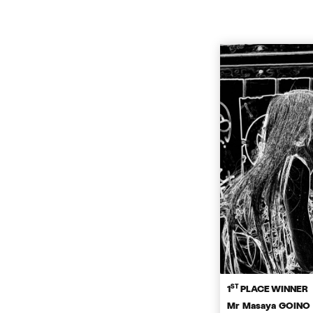
ST
1
PLACE WINNER
Mr Masaya GOINO