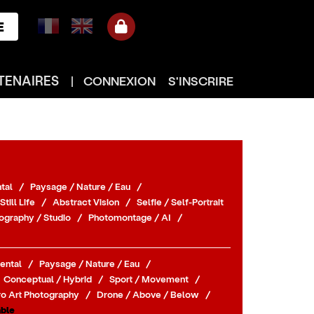
E
TENAIRES
|
CONNEXION
S'INSCRIRE
tal
/
Paysage / Nature / Eau
/
Still Life
/
Abstract Vision
/
Selfie / Self-Portrait
ography / Studio
/
Photomontage / AI
/
ental
/
Paysage / Nature / Eau
/
Conceptual / Hybrid
/
Sport / Movement
/
o Art Photography
/
Drone / Above / Below
/
ble