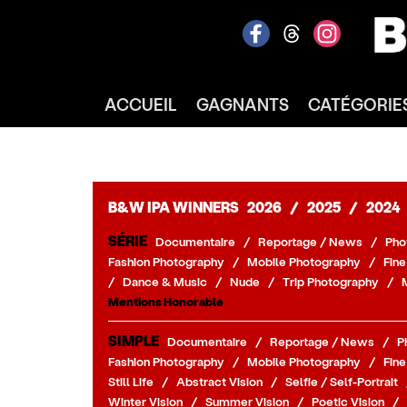
ACCUEIL
GAGNANTS
CATÉGORIE
B&W IPA WINNERS
2026
/
2025
/
2024
SÉRIE
Documentaire
/
Reportage / News
/
Pho
Fashion Photography
/
Mobile Photography
/
Fine
/
Dance & Music
/
Nude
/
Trip Photography
/
Mentions Honorable
SIMPLE
Documentaire
/
Reportage / News
/
P
Fashion Photography
/
Mobile Photography
/
Fine
Still Life
/
Abstract Vision
/
Selfie / Self-Portrait
Winter Vision
/
Summer Vision
/
Poetic Vision
/