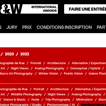
FAIRE UNE ENTRÉ
ACCUEIL
S
JURY
PRIX
CONDITIONS INSCRIPTION
PAR
GAGNANTS
CATÉGORIES
NOTRE JURY
NOS PRIX
/
2023
/
2022
INSCRIPTION
tographie de Rue
/
Portrait
/
Architecture
/
Alternative / Experimen
PARTENAIRES
 Art
/
Night Views
/
Analog Photography
/
Conceptual / Hybrid
/
Macro Art Photography
/
Winter Vision
/
Poetic Vision
/
Indoor Phot
CONNEXION
S'INSCRIRE
hotographie de Rue
/
Portrait
/
Architecture
/
Alternative / Experim
 Art
/
Wildlife Photography
/
Night Views
/
Analog Photography
/
/
Dance & Music
/
Nude
/
Trip Photography
/
Minimalism
/
Macr
Indoor Photography / Studio
/
Photomontage / AI
/
Mentions Honora