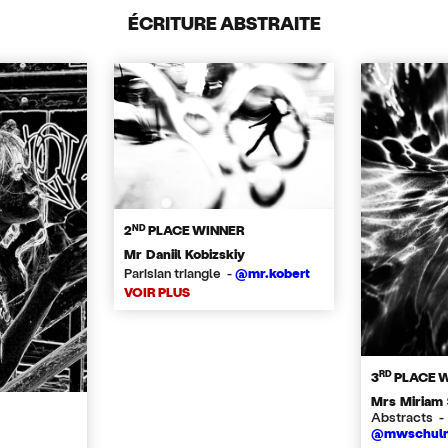
ÉCRITURE ABSTRAITE
ND
2
PLACE WINNER
Mr Daniil Kobizskiy
Parisian triangle -
@mr.kobert
VOIR PLUS
RD
3
PLACE 
Mrs Miriam
Abstracts -
@mwschulm