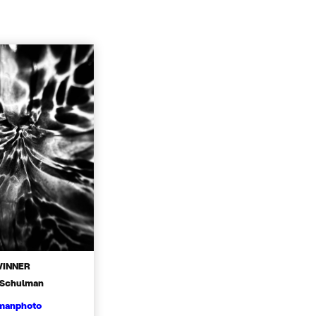
WINNER
 Schulman
anphoto