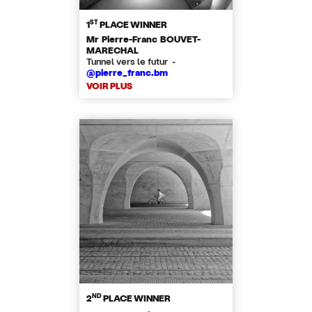
ST
1
PLACE WINNER
Mr Pierre-Franc BOUVET-
MARECHAL
Tunnel vers le futur -
@pierre_franc.bm
VOIR PLUS
ND
2
PLACE WINNER