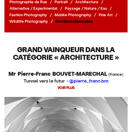
Photographie de Rue
/
Portrait
/
Architecture
/
Alternative / Experimental
/
Paysage / Nature / Eau
/
Fashion Photography
/
Mobile Photography
/
Fine Art
/
Wildlife Photography
/
Mentions Honorable
GRAND VAINQUEUR DANS LA
CATÉGORIE « ARCHITECTURE »
Mr Pierre-Franc BOUVET-MARECHAL
(France)
Tunnel vers le futur -
@pierre_franc.bm
VOIR PLUS