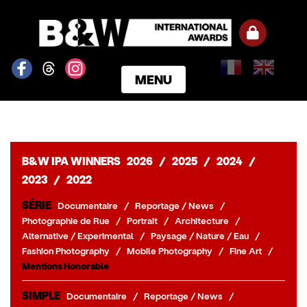
MENU
ACCUEIL
GAGNANTS
CATÉGORIES
B&W IPA WINNERS
2026
/
2025
/
2024
/
NOTRE JURY
2023
/
2022
NOS PRIX
SÉRIE
Documentaire
/
Reportage / News
/
INSCRIPTION
Photographie de Rue
/
Portrait
/
Architecture
/
PARTENAIRES
Alternative / Experimental
/
Paysage / Nature / Eau
/
Fashion Photography
/
Mobile Photography
/
Fine Art
/
CONNEXION
Mentions Honorable
S'INSCRIRE
SIMPLE
Documentaire
/
Reportage / News
/